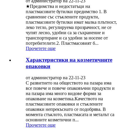
от администратор на 22-11-23
★Предимства и недостатъци на
пластмасовите бутилки предимство 1. В
сравнение със стъклените продукти,
пластмасовите бутилки имат малка плътност,
леко тегло, регулируема прозрачност, не се
чупят лесно, удобни са за съхранение и
транспортиране и са удобни за носене от
потребителите.2. Пластмасовият б...
Прочетете още
Характеристики на козметичните
опаковки
от администратор на 22-11-23
С развитието на обществото на пазара има
все повече и повече опаковъчни продукти и
на пазара има много видове форми за
опаковане на козметика.Качеството на
пластмасовите опаковки и стъклените
опаковки непрекъснато се подобрява. В
момента стъклото, пластмасата и металът са
основните козметични п...
Прочетете още