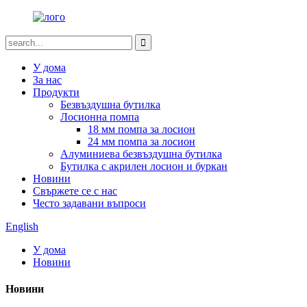
У дома
За нас
Продукти
Безвъздушна бутилка
Лосионна помпа
18 мм помпа за лосион
24 мм помпа за лосион
Алуминиева безвъздушна бутилка
Бутилка с акрилен лосион и буркан
Новини
Свържете се с нас
Често задавани въпроси
English
У дома
Новини
Новини