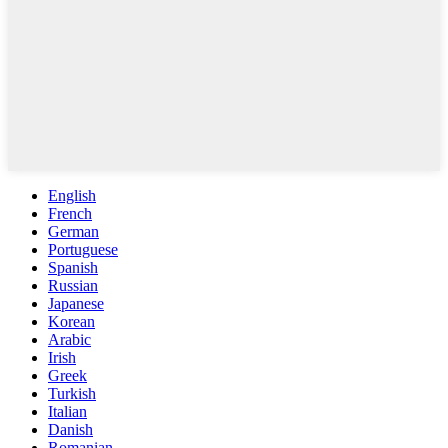
English
French
German
Portuguese
Spanish
Russian
Japanese
Korean
Arabic
Irish
Greek
Turkish
Italian
Danish
Romanian