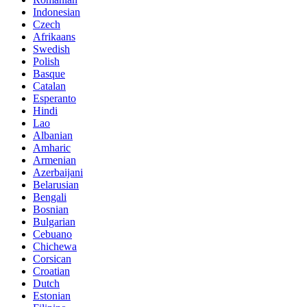
Indonesian
Czech
Afrikaans
Swedish
Polish
Basque
Catalan
Esperanto
Hindi
Lao
Albanian
Amharic
Armenian
Azerbaijani
Belarusian
Bengali
Bosnian
Bulgarian
Cebuano
Chichewa
Corsican
Croatian
Dutch
Estonian