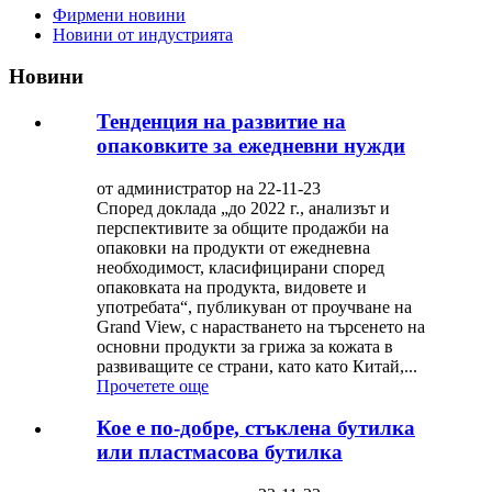
Фирмени новини
Новини от индустрията
Новини
Тенденция на развитие на
опаковките за ежедневни нужди
от администратор на 22-11-23
Според доклада „до 2022 г., анализът и
перспективите за общите продажби на
опаковки на продукти от ежедневна
необходимост, класифицирани според
опаковката на продукта, видовете и
употребата“, публикуван от проучване на
Grand View, с нарастването на търсенето на
основни продукти за грижа за кожата в
развиващите се страни, като като Китай,...
Прочетете още
Кое е по-добре, стъклена бутилка
или пластмасова бутилка